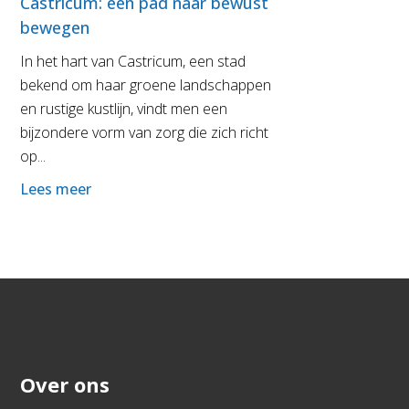
Castricum: een pad naar bewust
bewegen
In het hart van Castricum, een stad
bekend om haar groene landschappen
en rustige kustlijn, vindt men een
bijzondere vorm van zorg die zich richt
op...
Lees meer
Over ons