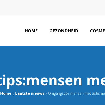
HOME
GEZONDHEID
COSME
LAATSTE NIEUWS
ips:mensen me
Home
»
Laatste nieuws
»
Omgangstips:mensen met autisme